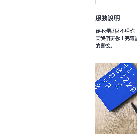
英、
尊
榮
會
服務說明
員
免
付
你不理財財不理你
費
天我們要你上完這
的喜悅。