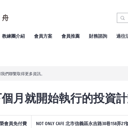
教練團介紹
會員方案
會員推薦
財務諮詢
過往
與我們聯繫取得更多資訊。
2 下個月就開始執行的投資
尊榮會員免付費
NOT ONLY CAFE 北市信義區永吉路30巷158弄21