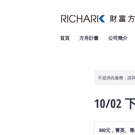
首頁
方舟計畫
公司簡介
不提供此服務，請
10/0
800
元，
800元，菁英、
菁