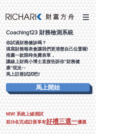
財務檢測系統
Coaching123
你試過財務健診嗎？
填寫財務報表會讓我們更清楚自己位置喔!
推薦一款限時免費表單，
讓線上財商小博士直接告訴你"財務健
康"現況~~
馬上註冊試試吧!!
馬上開始
NEW! 系統上線測試
好禮三選一
前20名完成註冊享有
優惠