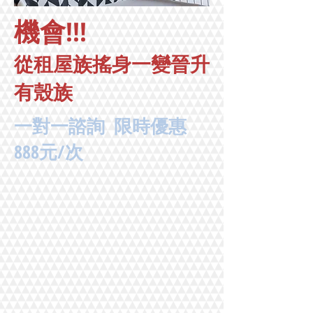
機會!!!
​從租屋族搖身一變晉升
有殼族
一對一諮詢 限時優惠
888元/次