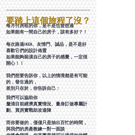
要踏上這個旅程了沒？
每月付房租的你，是不是也曾想過
如果能有一間自己的房子，該有多好？！
每次路過IKEA、友情門、誠品，是不是好
喜歡它們的設計佈置
如果能夠裝潢自己的房子的感覺，一定很
開心！！
我們想要告訴你，以上的情境都是有可能
的，發生過的，
差別只在於，你告訴自己：
我們可以協助你
釐清目前經濟真實情況、量身訂做專屬計
劃、買房實戰助攻達陣
而你要做的，僅僅只是抽出百忙的時間，
與我們的房產教練一對一面談